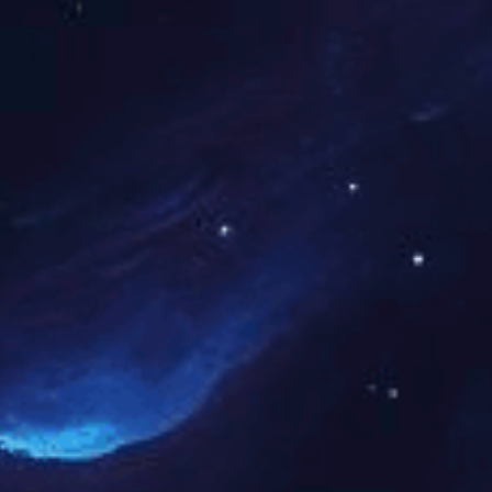
工业
舞台
新能源换电站
仓储物流
特种机械