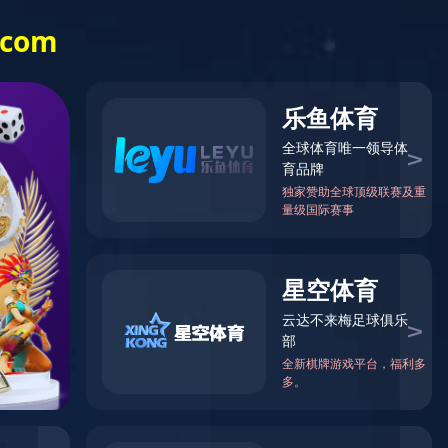
Language
新闻动态
产品咨询
体育·米兰官方网站-米兰ONLI
联系我
)
们