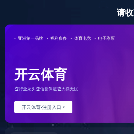
米兰体育·米兰官方网站
support@bloodsugarideas.com
米兰体育·米兰官方网站-米兰ONL
E(中国)