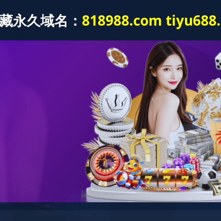
IN
产品中
解决方
服务支
关于米兰
心
案
持
NE(中国