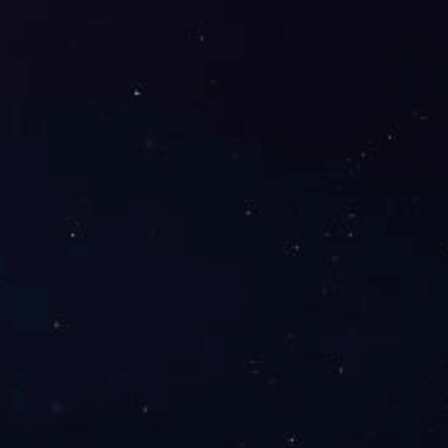
6
7
>
联系我们
产品筛选
米兰
联系米兰体育·米兰官方网
国)
站-米兰online(中国) 技术团
EC
队
获取定制化解决方案
18032816787
support@bloodsugarideas.co
m