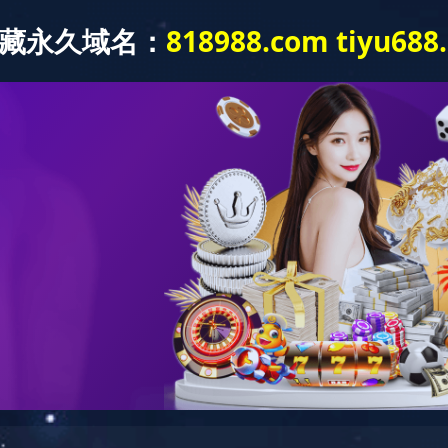
E
产品中
解决方
服务支
关于米兰
心
案
持
(中国)
服务支持
行业领先的刚性链技术完整方案供应商