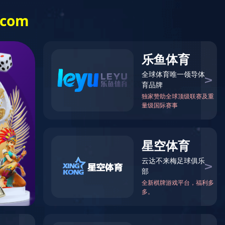
Language
新闻动态
产品咨询
体育·米兰官方网站-米兰ONLINE
联系我
们