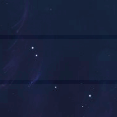
档
常见问题
的使用寿命是多长?
任意停位?