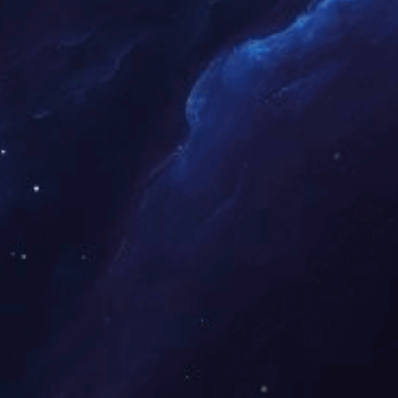
以用直流电机驱动?
，行程等方面是否可以特殊定制?
抗拉（提升/推拉）
有立式销齿举升链?
可以盘式缠绕?
否可以不用导向机构。
什么类型的电机驱动?
机的安装位置 方向是否有要求?
轴径是否可以定制?