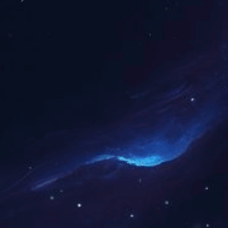
是否可
Q1.1.12
在尺寸
Q1.1.13
是否可以
Q1.1.14
是否具
Q1.1.15
箱体是否
Q1.1.16
运行是
Q1.1.17
需要用
Q1.1.18
连接减速
Q1.1.19
输出轴
Q1.1.20