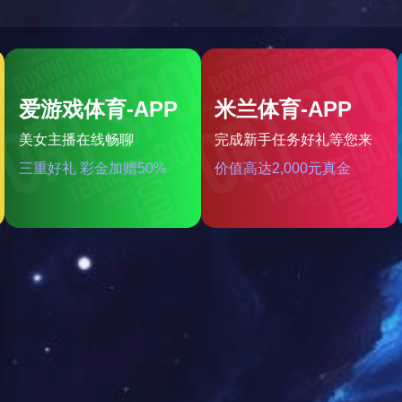
精度是多少?
升允许偏差是多少?
自锁功能?
制动功能?
升链能否短时间内频繁起动-停止，起动频率最大是多少?
齿举升链联动运行时，需要注意哪些事项吗?
中标注最大行程是不是该型号可使用的最大行程?
载荷表以外的行程?
噪音值(dB)是多少?