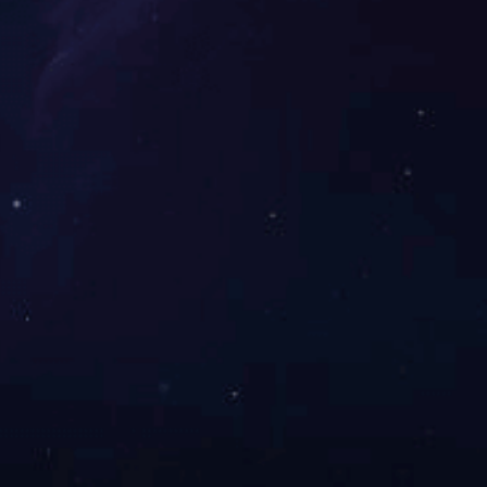
1
<
2
3
4
5
解决方
服务
关于米兰体育·米兰官方网站-
案
支持
online(中国)
工业
选型指
米兰体育·米兰官方网站-米兰online(中
导
简介
O-T
舞台
技术文
发展历程
档
新能源换
常见问
企业荣誉
电站
题
仓储物流
视频资
米兰体育·米兰官方网站
料
特种机械
售后服
人才发展
务