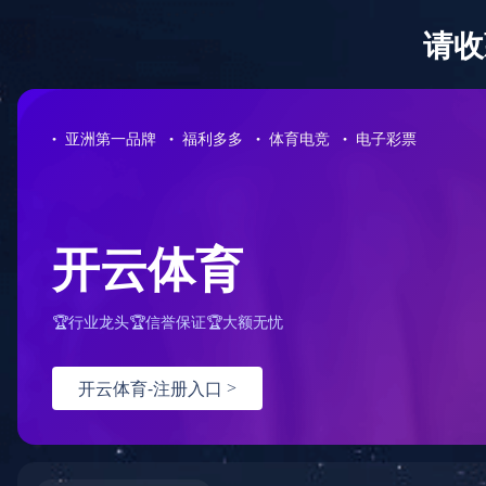
米兰体育·米兰官方网站
support@bloodsugarideas.com
米兰体育·米兰官方网站-米兰ONLIN
(中国)