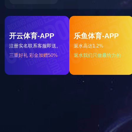
凸轮限位开关
该装置通过齿轮系减速，把多圈输入变为
单圈输出，最后带动多个凸轮圆形盘转
动，每个凸轮圆形盘凸缘的位置可以通过
系统的内部机构随意调整，根据使用要求
分别锁定凸缘的初始（或最终）位置。当
旋转机构工作时，旋转机构带动所有凸轮
了解详情
圆形盘一起转动。当每个凸轮圆形盘旋转
到事先设定的位置时，凸轮圆形盘的凸缘
就会触动装在其上对应的机械式电器触头
（例如：限位开关、微动开关等）的机
构，使得机械电器触头产生通断信号，实
现传动系统的电气逻辑控制，从而实现设
备在事先设好的位置控制，并可记录所要