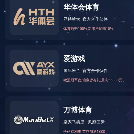
定凸缘的初始（或最终）位置。当旋转机构工作时，旋转
起转动。当每个凸轮圆形盘旋转到事先设定的位置时，凸
在其上对应的机械式电器触头（例如：限位开关、微动开
EV
器触头产生通断信号，实现传动系统的电气逻辑控制，从
置控制，并可记录所要限位的旋转式传动系统的轴旋转的
轴上旋转编码器，则能准确测量行程或角度。每台装置上可
限位开关，从而控制16个限位点
型号命名