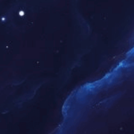
1
即刻咨询，开启智能驱动之旅
您是否在寻找一种更高效、更经济的线性驱动方式？您是否想了解刚性链
升？别再犹豫！现在就联系米兰体育·米兰官方网站-米兰online(中国) 