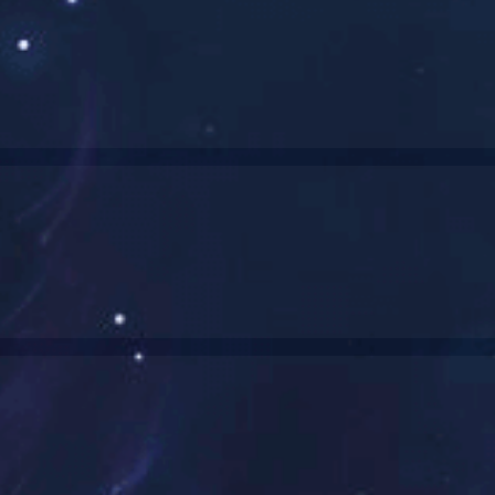
机构带动所有凸轮圆形盘一
轮圆形盘的凸缘就会触动装
关等）的机构，使得机械电
O-T
而实现设备在事先设好的位
角度和旋转的圈数，如输出
以根据用户需要安装16个