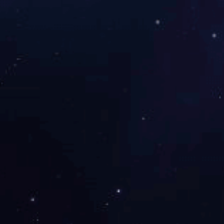
产品中
心
刚性链
EV
定制化升
降台
智能机器
人
舞台机械
视频号
公众号
抖音号