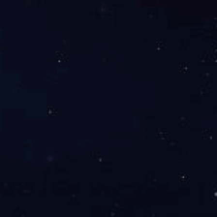
米兰
联系米兰体育·米兰官方网
国)
站-米兰online(中国) 技术团
EC
队
获取定制化解决方案
18032816787
support@bloodsugarideas.co
m