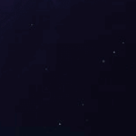
全程技术支持
从项目初期的需求分析，到方案设计、生产制
造，再到现场安装调试和后期维护，米兰体育·米
兰官方网站-米兰online(中国) 将为您提供全生命
周期的技术支持。
微信
联系我们
产品筛选