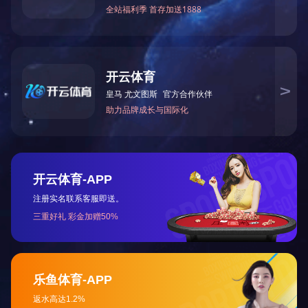
快速原型验证（视项目情况而定）
对于一些复杂或创新性的应用，我们可协助进行概念设计和初步验
证。
全程技术支持
从项目初期的需求分析，到方案设计、生产制造，再到现场安装调试
和后期维护，米兰体育·米兰官方网站-米兰online(中国) 将为您提供
全生命周期的技术支持。
微信
立即联系我们
联系我们