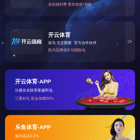
快速原型验证（视项目情况而定）
对于一些复杂或创新性的应用，我们可协助进行概念设计和初步验
证。
全程技术支持
从项目初期的需求分析，到方案设计、生产制造，再到现场安装调试
和后期维护，米兰体育·米兰官方网站-米兰online(中国) 将为您提供
全生命周期的技术支持。
微信