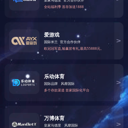
即刻咨询，开启智能驱动之旅
您是否正在为特定的物料搬运难题而困扰？您是否在寻找一种更高
效、更经济的线性驱动方式？您是否想了解刚性链如何能具体应用于
您的生产流程，为您带来实实在在的效益提升？别再犹豫！现在就联
系米兰体育·米兰官方网站-米兰online(中国) 的专家顾问团队。
免费方案咨询
无论您处于项目的哪个阶段，我们都乐于为您提供初步的技术交流和
方案建议。